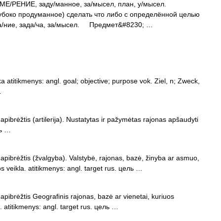
РЕНИЕ, заду/манное, за/мысел, план, у/мысел.
око продуманное) сделать что либо с определённой целью
/ние, зада/ча, за/мысел. Предмет&#8230; …
a atitikmenys: angl. goal; objective; purpose vok. Ziel, n; Zweck,
…
apibrėžtis (artilerija). Nustatytas ir pažymėtas rajonas apšaudyti
ль …
apibrėžtis (žvalgyba). Valstybė, rajonas, bazė, žinyba ar asmuo,
os veikla. atitikmenys: angl. target rus. цель …
apibrėžtis Geografinis rajonas, bazė ar vienetai, kuriuos
i. atitikmenys: angl. target rus. цель …