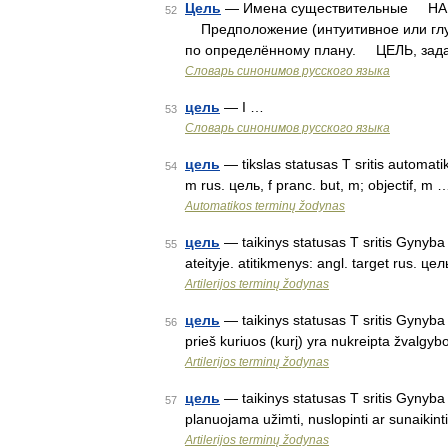
Цель
— Имена существительные НАМЕ/
52
Предположение (интуитивное или глуб
по определённому плану. ЦЕЛЬ, зада
Словарь синонимов русского языка
цель
— I …
53
Словарь синонимов русского языка
цель
— tikslas statusas T sritis automatik
54
m rus. цель, f pranc. but, m; objectif, m 
Automatikos terminų žodynas
цель
— taikinys statusas T sritis Gynyba 
55
ateityje. atitikmenys: angl. target rus. це
Artilerijos terminų žodynas
цель
— taikinys statusas T sritis Gynyba 
56
prieš kuriuos (kurį) yra nukreipta žvalgyb
Artilerijos terminų žodynas
цель
— taikinys statusas T sritis Gynyba 
57
planuojama užimti, nuslopinti ar sunaikint
Artilerijos terminų žodynas