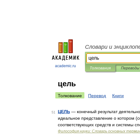
Словари и энциклоп
academic.ru
Толкования
Переводы
цель
Толкование
Перевод
Книги
ЦЕЛЬ
— конечный результат деятельно
51
идеальное представление о котором (с
соответствующих средств и системы с
Философия науки: Словарь основных терми