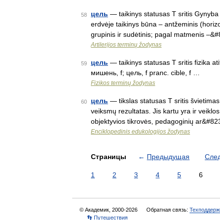
цель
— taikinys statusas T sritis Gynyba 
58
erdvėje taikinys būna – antžeminis (horizont
grupinis ir sudėtinis; pagal matmenis –&
Artilerijos terminų žodynas
цель
— taikinys statusas T sritis fizika ati
59
мишень, f; цель, f pranc. cible, f …
Fizikos terminų žodynas
цель
— tikslas statusas T sritis švietim
60
veiksmų rezultatas. Jis kartu yra ir veikl
objektyvios tikrovės, pedagoginių ar&#8
Enciklopedinis edukologijos žodynas
Страницы
←
Предыдущая
Сле
1
2
3
4
5
6
© Академик, 2000-2026
Обратная связь:
Техподдерж
👣 Путешествия