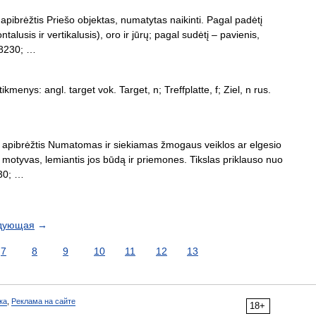
apibrėžtis Priešo objektas, numatytas naikinti. Pagal padėtį
alusis ir vertikalusis), oro ir jūrų; pagal sudėtį – pavienis,
#8230; …
tikmenys: angl. target vok. Target, n; Treffplatte, f; Ziel, n rus.
as apibrėžtis Numatomas ir siekiamas žmogaus veiklos ar elgesio
os motyvas, lemiantis jos būdą ir priemones. Tikslas priklauso nuo
230; …
дующая
→
7
8
9
10
11
12
13
ка
,
Реклама на сайте
18+