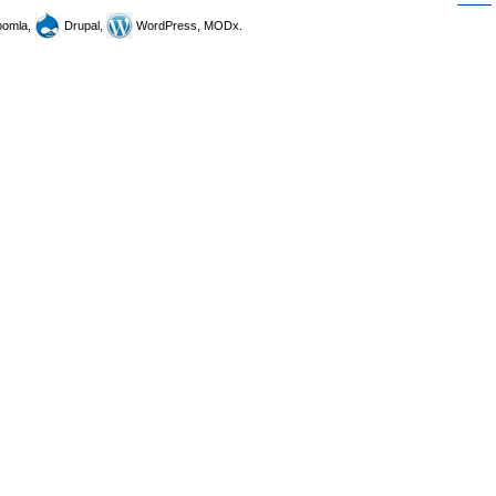
omla,
Drupal,
WordPress, MODx.